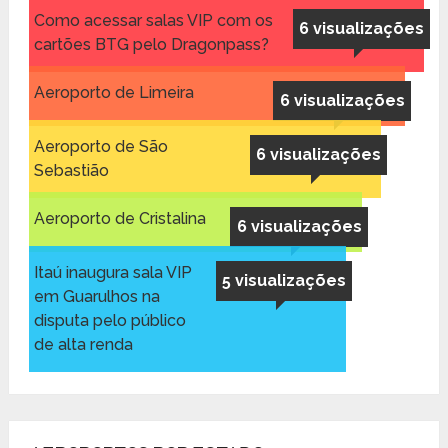
Como acessar salas VIP com os
6 visualizações
cartões BTG pelo Dragonpass?
Aeroporto de Limeira
6 visualizações
Aeroporto de São
6 visualizações
Sebastião
Aeroporto de Cristalina
6 visualizações
Itaú inaugura sala VIP
5 visualizações
em Guarulhos na
disputa pelo público
de alta renda