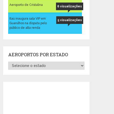
Aeroporto de Cristalina
6 visualizações
Itaú inaugura sala VIP em
5 visualizações
Guarulhos na disputa pelo
público de alta renda
AEROPORTOS POR ESTADO
Aeroportos
por
Estado