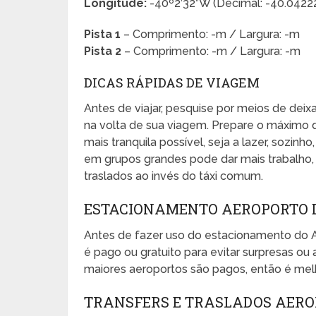
Longitude:
-40º2’32”W (Decimal: -40.0422
Pista 1
– Comprimento: -m / Largura: -m
Pista 2
– Comprimento: -m / Largura: -m
DICAS RÁPIDAS DE VIAGEM
Antes de viajar, pesquise por meios de dei
na volta de sua viagem. Prepare o máximo 
mais tranquila possível, seja a lazer, sozinho
em grupos grandes pode dar mais trabalho, e
traslados ao invés do táxi comum.
ESTACIONAMENTO AEROPORTO D
Antes de fazer uso do estacionamento do 
é pago ou gratuito para evitar surpresas 
maiores aeroportos são pagos, então é melh
TRANSFERS E TRASLADOS AEROP