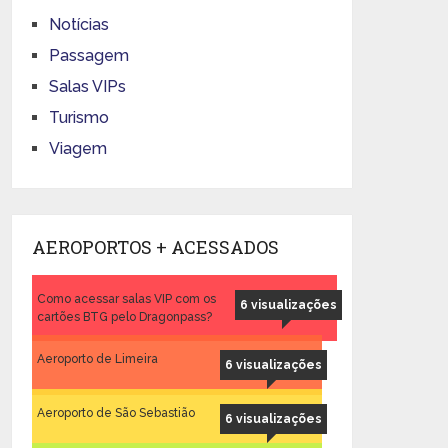
Notícias
Passagem
Salas VIPs
Turismo
Viagem
AEROPORTOS + ACESSADOS
Como acessar salas VIP com os
6 visualizações
cartões BTG pelo Dragonpass?
Aeroporto de Limeira
6 visualizações
Aeroporto de São Sebastião
6 visualizações