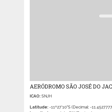
AERÓDROMO SÃO JOSÉ DO JA
ICAO:
SNJH
Latitude:
-11º27’10”S (Decimal: -11.452777