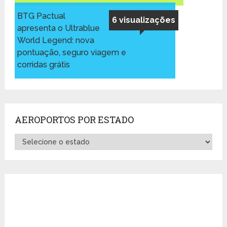
BTG Pactual
6 visualizações
apresenta o Ultrablue
World Legend: nova
pontuação, seguro viagem e
corridas grátis
AEROPORTOS POR ESTADO
Aeroportos
por
Estado