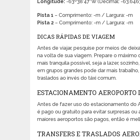
Longitude:
-63º38’47”W (Decimal: -63.64
Pista 1
– Comprimento: -m / Largura: -m
Pista 2
– Comprimento: -m / Largura: -m
DICAS RÁPIDAS DE VIAGEM
Antes de viajar, pesquise por meios de dei
na volta de sua viagem. Prepare o máximo 
mais tranquila possível, seja a lazer, sozinho
em grupos grandes pode dar mais trabalho, e
traslados ao invés do táxi comum.
ESTACIONAMENTO AEROPORTO 
Antes de fazer uso do estacionamento do 
é pago ou gratuito para evitar surpresas 
maiores aeroportos são pagos, então é melh
TRANSFERS E TRASLADOS AER