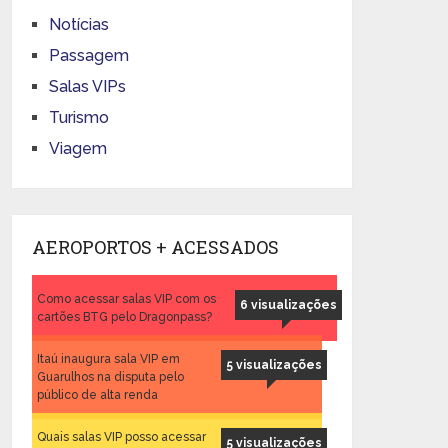
Notícias
Passagem
Salas VIPs
Turismo
Viagem
AEROPORTOS + ACESSADOS
Como acessar salas VIP com os
6 visualizações
cartões BTG pelo Dragonpass?
Itaú inaugura sala VIP em
5 visualizações
Guarulhos na disputa pelo
público de alta renda
Quais salas VIP posso acessar
5 visualizações