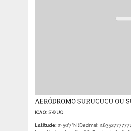
AERÓDROMO SURUCUCU OU 
ICAO:
SWUQ
Latitude:
2º50’7”N (Decimal: 2.8352777777