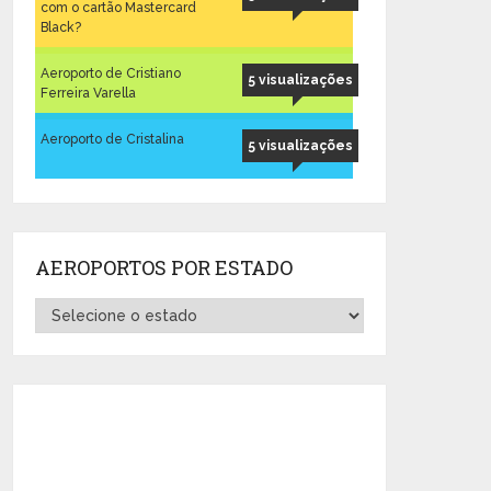
com o cartão Mastercard
Black?
Aeroporto de Cristiano
5 visualizações
Ferreira Varella
Aeroporto de Cristalina
5 visualizações
AEROPORTOS POR ESTADO
Aeroportos
por
Estado