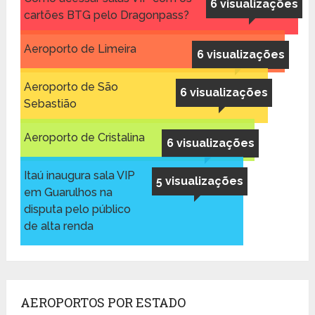
6 visualizações
cartões BTG pelo Dragonpass?
Aeroporto de Limeira
6 visualizações
Aeroporto de São
6 visualizações
Sebastião
Aeroporto de Cristalina
6 visualizações
Itaú inaugura sala VIP
5 visualizações
em Guarulhos na
disputa pelo público
de alta renda
AEROPORTOS POR ESTADO