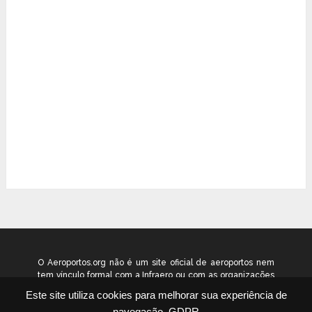
O Aeroportos.org não é um site oficial de aeroportos nem
tem vínculo formal com a Infraero ou com as organizações
que administram os aeroportos brasileiros. Ele funciona
Este site utiliza cookies para melhorar sua experiência de
como um guia independente de informação voltado ao