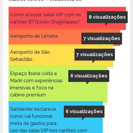
Como acessar salas VIP com os
8 visualizações
cartões BTG pelo Dragonpass?
Aeroporto de Limeira
7 visualizações
Aeroporto de São
7 visualizações
Sebastião
Espaço Iberia volta a
6 visualizações
Madri com experiências
imersivas e foco na
cabine premium
Santander esclarece
6 visualizações
como vai funcionar
meta de gastos para
uso das salas VIP nos cartões com