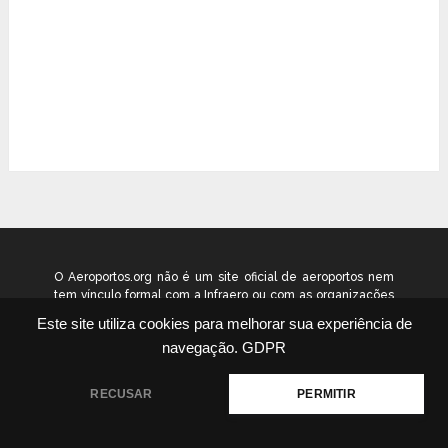
O Aeroportos.org não é um site oficial de aeroportos nem
tem vínculo formal com a Infraero ou com as organizações
que administram os aeroportos brasileiros. Ele funciona
Este site utiliza cookies para melhorar sua experiência de
como um guia independente de informação voltado ao
navegação.
GDPR
público geral. © 2026 aeroportos.org – Todos os direitos
reservados.
RECUSAR
PERMITIR
Quem Somos
Contato
Termos
Política
|
|
|