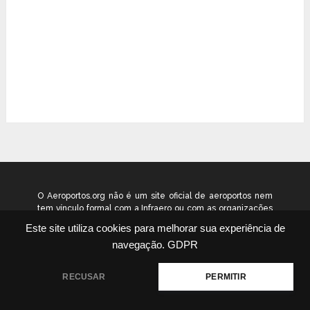
O Aeroportos.org não é um site oficial de aeroportos nem
tem vínculo formal com a Infraero ou com as organizações
que administram os aeroportos brasileiros. Ele funciona
Este site utiliza cookies para melhorar sua experiência de
como um guia independente de informação voltado ao
navegação.
GDPR
público geral. © 2026 aeroportos.org – Todos os direitos
reservados.
RECUSAR
PERMITIR
Quem Somos
Contato
Termos
Política
|
|
|