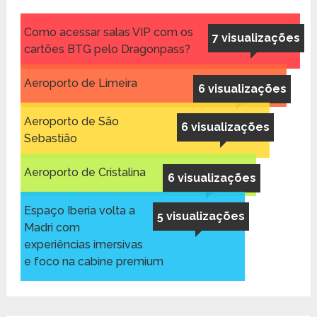
Como acessar salas VIP com os
7 visualizações
cartões BTG pelo Dragonpass?
Aeroporto de Limeira
6 visualizações
Aeroporto de São
6 visualizações
Sebastião
Aeroporto de Cristalina
6 visualizações
Espaço Iberia volta a
5 visualizações
Madri com
experiências imersivas
e foco na cabine premium