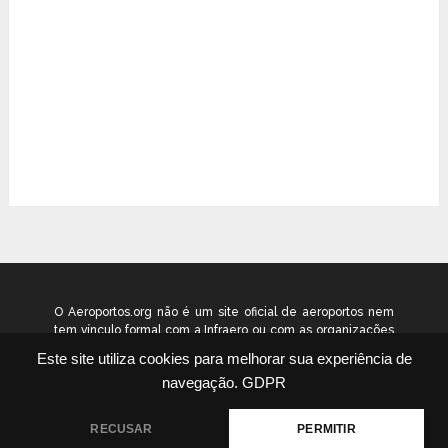
O Aeroportos.org não é um site oficial de aeroportos nem
tem vínculo formal com a Infraero ou com as organizações
que administram os aeroportos brasileiros. Ele funciona
Este site utiliza cookies para melhorar sua experiência de
como um guia independente de informação voltado ao
navegação.
GDPR
público geral. © 2026 aeroportos.org – Todos os direitos
reservados.
RECUSAR
PERMITIR