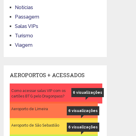
Notícias
Passagem
Salas VIPs
Turismo
Viagem
AEROPORTOS + ACESSADOS
Como acessar salas VIP com os
6 visualizações
cartões BTG pelo Dragonpass?
Aeroporto de Limeira
6 visualizações
Aeroporto de São Sebastião
6 visualizações