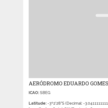
AERÓDROMO EDUARDO GOME
ICAO:
SBEG
Latitude:
-3º2’28”S (Decimal: -3.0411111111