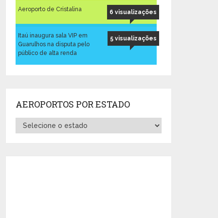
Aeroporto de Cristalina
6 visualizações
Itaú inaugura sala VIP em
5 visualizações
Guarulhos na disputa pelo
público de alta renda
AEROPORTOS POR ESTADO
Aeroportos
por
Estado