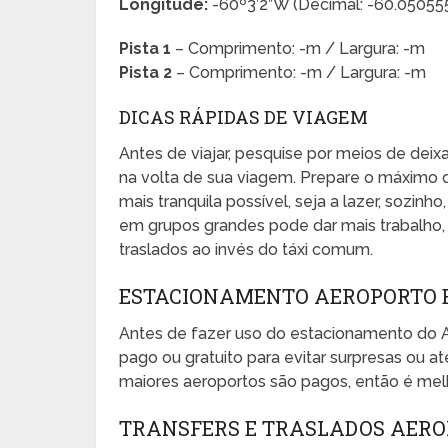
Longitude:
-60º3’2”W (Decimal: -60.05055
Pista 1
– Comprimento: -m / Largura: -m
Pista 2
– Comprimento: -m / Largura: -m
DICAS RÁPIDAS DE VIAGEM
Antes de viajar, pesquise por meios de dei
na volta de sua viagem. Prepare o máximo 
mais tranquila possível, seja a lazer, sozinho
em grupos grandes pode dar mais trabalho, e
traslados ao invés do táxi comum.
ESTACIONAMENTO AEROPORTO 
Antes de fazer uso do estacionamento do
pago ou gratuito para evitar surpresas ou
maiores aeroportos são pagos, então é melh
TRANSFERS E TRASLADOS AER