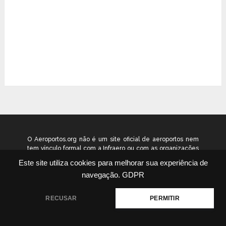
O Aeroportos.org não é um site oficial de aeroportos nem
tem vínculo formal com a Infraero ou com as organizações
que administram os aeroportos brasileiros. Ele funciona
Este site utiliza cookies para melhorar sua experiência de
como um guia independente de informação voltado ao
navegação.
GDPR
público geral. © 2026 aeroportos.org – Todos os direitos
reservados.
RECUSAR
PERMITIR
Quem Somos
Contato
Termos
Política
|
|
|