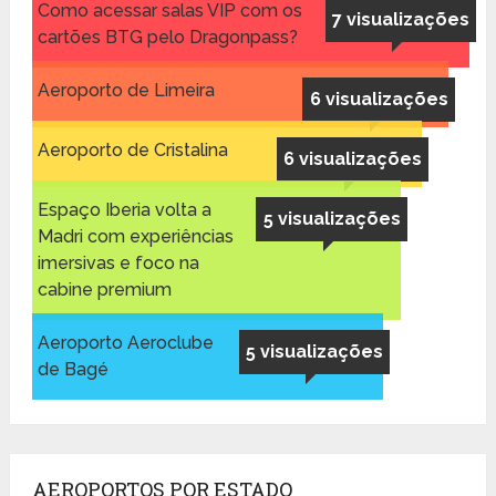
Como acessar salas VIP com os
7 visualizações
cartões BTG pelo Dragonpass?
Aeroporto de Limeira
6 visualizações
Aeroporto de Cristalina
6 visualizações
Espaço Iberia volta a
5 visualizações
Madri com experiências
imersivas e foco na
cabine premium
Aeroporto Aeroclube
5 visualizações
de Bagé
AEROPORTOS POR ESTADO