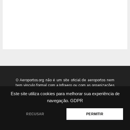
O Aeroportos.org não é um site oficial de aeroportos nem
tem vínculo formal com a Infraero ou com as organizações
que administram os aeroportos brasileiros. Ele funciona
Este site utiliza cookies para melhorar sua experiência de
como um guia independente de informação voltado ao
navegação.
GDPR
público geral. © 2026 aeroportos.org – Todos os direitos
reservados.
RECUSAR
PERMITIR
Quem Somos
Contato
Termos
Política
|
|
|