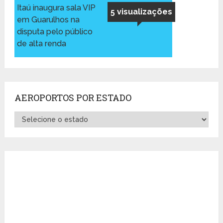
Itaú inaugura sala VIP
5 visualizações
em Guarulhos na
disputa pelo público
de alta renda
AEROPORTOS POR ESTADO
Aeroportos
por
Estado