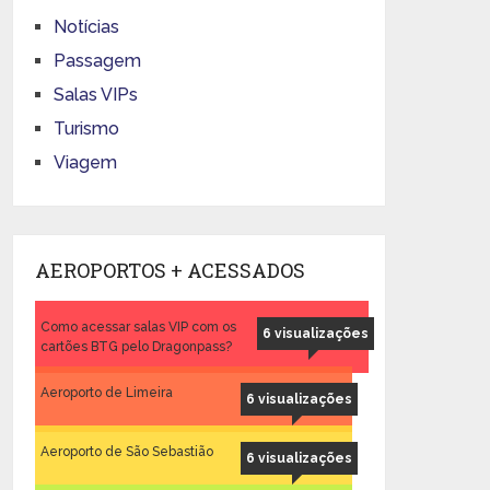
Notícias
Passagem
Salas VIPs
Turismo
Viagem
AEROPORTOS + ACESSADOS
Como acessar salas VIP com os
6 visualizações
cartões BTG pelo Dragonpass?
Aeroporto de Limeira
6 visualizações
Aeroporto de São Sebastião
6 visualizações