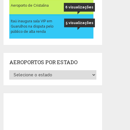
Aeroporto de Cristalina
6 visualizações
Itaú inaugura sala VIP em
5 visualizações
Guarulhos na disputa pelo
público de alta renda
AEROPORTOS POR ESTADO
Aeroportos
por
Estado