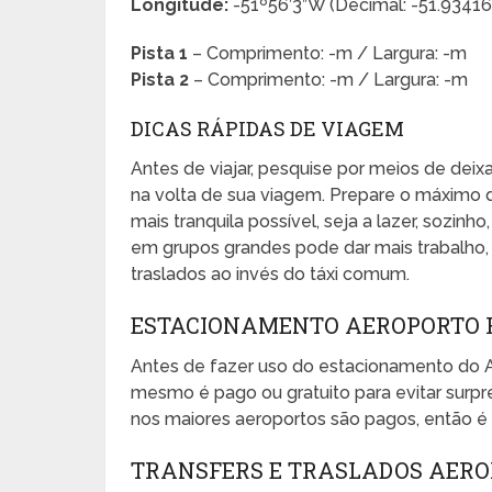
Longitude:
-51º56’3”W (Decimal: -51.934
Pista 1
– Comprimento: -m / Largura: -m
Pista 2
– Comprimento: -m / Largura: -m
DICAS RÁPIDAS DE VIAGEM
Antes de viajar, pesquise por meios de dei
na volta de sua viagem. Prepare o máximo 
mais tranquila possível, seja a lazer, sozinho
em grupos grandes pode dar mais trabalho, e
traslados ao invés do táxi comum.
ESTACIONAMENTO AEROPORTO R
Antes de fazer uso do estacionamento do A
mesmo é pago ou gratuito para evitar sur
nos maiores aeroportos são pagos, então é 
TRANSFERS E TRASLADOS AERO