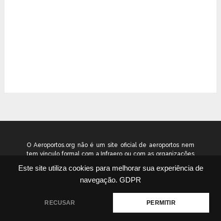
O Aeroportos.org não é um site oficial de aeroportos nem
tem vínculo formal com a Infraero ou com as organizações
que administram os aeroportos brasileiros. Ele funciona
Este site utiliza cookies para melhorar sua experiência de
como um guia independente de informação voltado ao
navegação.
GDPR
público geral. © 2026 aeroportos.org – Todos os direitos
reservados.
RECUSAR
PERMITIR
Quem Somos
Contato
Termos
Política
|
|
|