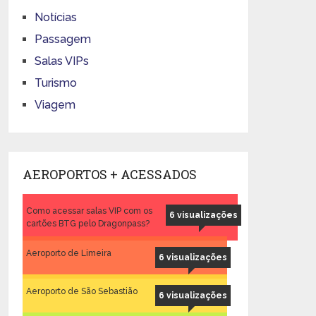
Notícias
Passagem
Salas VIPs
Turismo
Viagem
AEROPORTOS + ACESSADOS
Como acessar salas VIP com os
6 visualizações
cartões BTG pelo Dragonpass?
Aeroporto de Limeira
6 visualizações
Aeroporto de São Sebastião
6 visualizações