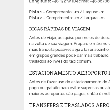
Longitude:
-48º5’2”W (Decimal: -48.0838
Pista 1
– Comprimento: -m / Largura: -m
Pista 2
– Comprimento: -m / Largura: -m
DICAS RÁPIDAS DE VIAGEM
Antes de viajar, pesquise por meios de dei
na volta de sua viagem. Prepare o máximo 
mais tranquila possível, seja a lazer, sozinho
em grupos grandes pode dar mais trabalho, e
traslados ao invés do táxi comum.
ESTACIONAMENTO AEROPORTO 
Antes de fazer uso do estacionamento do
pago ou gratuito para evitar surpresas ou
maiores aeroportos são pagos, então é melh
TRANSFERS E TRASLADOS AER