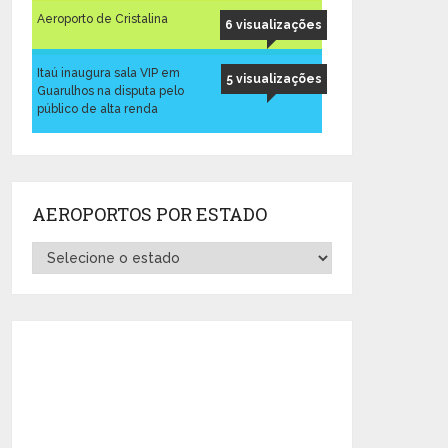
Aeroporto de Cristalina
6 visualizações
Itaú inaugura sala VIP em
5 visualizações
Guarulhos na disputa pelo
público de alta renda
AEROPORTOS POR ESTADO
Aeroportos
por
Estado