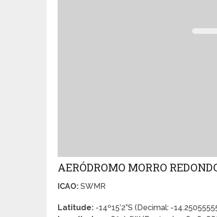
AERÓDROMO MORRO REDOND
ICAO:
SWMR
Latitude:
-14º15’2”S (Decimal: -14.250555