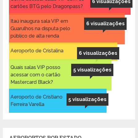
6 visualizações
cartões BTG pelo Dragonpass?
Itaú inaugura sala VIP em
6 visualizações
Guarulhos na disputa pelo
público de alta renda
Aeroporto de Cristalina
6 visualizações
Quais salas VIP posso
5 visualizações
acessar com o cartão
Mastercard Black?
Aeroporto de Cristiano
5 visualizações
Ferreira Varella
AEROPORTOS POR ESTADO