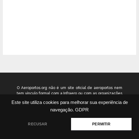
O Aeroportos.org não é um site oficial de aeroportos nem
tem vínculo formal com a Infraero ou com as organizações
que administram os aeroportos brasileiros. Ele funciona
Este site utiliza cookies para melhorar sua experiência de
como um guia independente de informação voltado ao
navegação.
GDPR
público geral. © 2026 aeroportos.org – Todos os direitos
reservados.
RECUSAR
PERMITIR
Quem Somos
Contato
Termos
Política
|
|
|