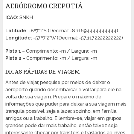
AERÓDROMO CREPUTIÁ
ICAO:
SNKH
Latitude:
-8º7’1”S (Decimal: -8.11694444444444)
Longitude:
-57º7’2”W (Decimal: -57.1172222222222)
Pista 1
– Comprimento: -m / Largura: -m
Pista 2
– Comprimento: -m / Largura: -m
DICAS RÁPIDAS DE VIAGEM
Antes de viajar, pesquise por meios de deixar o
aeroporto quando desembarcar e voltar para ele na
volta de sua viagem. Prepare o máximo de
informações que puder para deixar a sua viagem mais
tranquila possível, seja a lazer, sozinho, em família,
amigos ou a trabalho. E lembre-se, viajar em grupos
grandes pode dar mais trabalho, então talvez seja
interessante checar por transfers e traslados ao invés