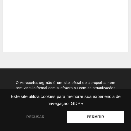
O Aeroportos.org não é um site oficial de aeroportos nem
tem vínculo formal com a Infraero ou com as organizações
que administram os aeroportos brasileiros. Ele funciona
Este site utiliza cookies para melhorar sua experiência de
como um guia independente de informação voltado ao
navegação.
GDPR
público geral. © 2026 aeroportos.org – Todos os direitos
reservados.
RECUSAR
PERMITIR
Quem Somos
Contato
Termos
Política
|
|
|