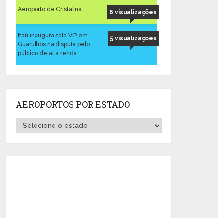
Aeroporto de Cristalina
6 visualizações
Itaú inaugura sala VIP em
5 visualizações
Guarulhos na disputa pelo
público de alta renda
AEROPORTOS POR ESTADO
Aeroportos
por
Estado