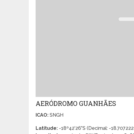
AERÓDROMO GUANHÃES
ICAO:
SNGH
Latitude:
-18º42’26”S (Decimal: -18.70722