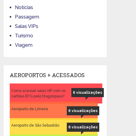
Notícias
Passagem
Salas VIPs
Turismo
Viagem
AEROPORTOS + ACESSADOS
Como acessar salas VIP com os
6 visualizações
cartões BTG pelo Dragonpass?
Aeroporto de Limeira
6 visualizações
Aeroporto de São Sebastião
6 visualizações