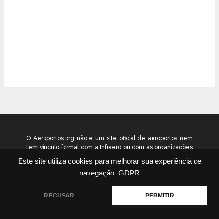
O Aeroportos.org não é um site oficial de aeroportos nem
tem vínculo formal com a Infraero ou com as organizações
que administram os aeroportos brasileiros. Ele funciona
Este site utiliza cookies para melhorar sua experiência de
como um guia independente de informação voltado ao
navegação.
GDPR
público geral. © 2026 aeroportos.org – Todos os direitos
reservados.
RECUSAR
PERMITIR
Quem Somos
Contato
Termos
Política
|
|
|