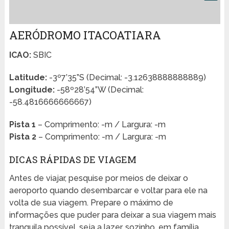
AERÓDROMO ITACOATIARA
ICAO:
SBIC
Latitude:
-3º7’35”S (Decimal: -3.12638888888889)
Longitude:
-58º28’54”W (Decimal:
-58.4816666666667)
Pista 1
– Comprimento: -m / Largura: -m
Pista 2
– Comprimento: -m / Largura: -m
DICAS RÁPIDAS DE VIAGEM
Antes de viajar, pesquise por meios de deixar o
aeroporto quando desembarcar e voltar para ele na
volta de sua viagem. Prepare o máximo de
informações que puder para deixar a sua viagem mais
tranquila possível, seja a lazer, sozinho, em família,