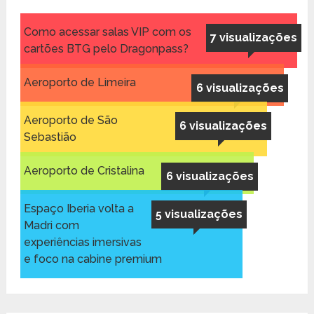
Como acessar salas VIP com os
7 visualizações
cartões BTG pelo Dragonpass?
Aeroporto de Limeira
6 visualizações
Aeroporto de São
6 visualizações
Sebastião
Aeroporto de Cristalina
6 visualizações
Espaço Iberia volta a
5 visualizações
Madri com
experiências imersivas
e foco na cabine premium