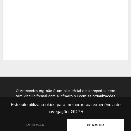
O Aeroportos.org não é um site oficial de aeroportos nem
tem vínculo formal com a Infraero ou com as organizações
que administram os aeroportos brasileiros. Ele funciona
Este site utiliza cookies para melhorar sua experiência de
como um guia independente de informação voltado ao
navegação.
GDPR
público geral. © 2026 aeroportos.org – Todos os direitos
reservados.
RECUSAR
PERMITIR