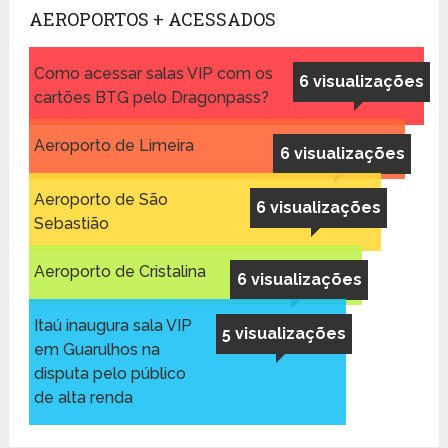
AEROPORTOS + ACESSADOS
Como acessar salas VIP com os
6 visualizações
cartões BTG pelo Dragonpass?
Aeroporto de Limeira
6 visualizações
Aeroporto de São
6 visualizações
Sebastião
Aeroporto de Cristalina
6 visualizações
Itaú inaugura sala VIP
5 visualizações
em Guarulhos na
disputa pelo público
de alta renda