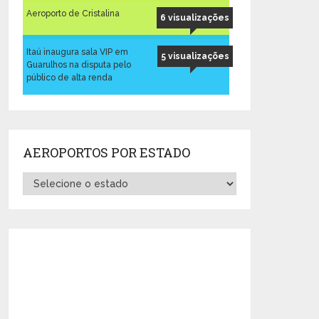
Aeroporto de Cristalina
6 visualizações
Itaú inaugura sala VIP em
5 visualizações
Guarulhos na disputa pelo
público de alta renda
AEROPORTOS POR ESTADO
Aeroportos
por
Estado