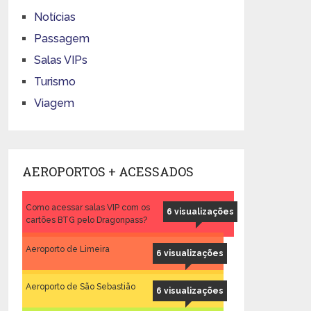
Notícias
Passagem
Salas VIPs
Turismo
Viagem
AEROPORTOS + ACESSADOS
Como acessar salas VIP com os
6 visualizações
cartões BTG pelo Dragonpass?
Aeroporto de Limeira
6 visualizações
Aeroporto de São Sebastião
6 visualizações