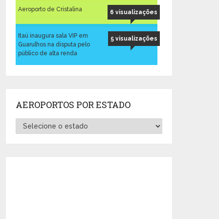
Aeroporto de Cristalina
6 visualizações
Itaú inaugura sala VIP em
5 visualizações
Guarulhos na disputa pelo
público de alta renda
AEROPORTOS POR ESTADO
Aeroportos
por
Estado