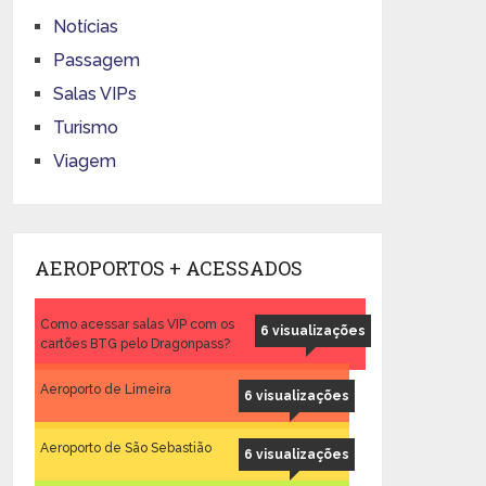
Notícias
Passagem
Salas VIPs
Turismo
Viagem
AEROPORTOS + ACESSADOS
Como acessar salas VIP com os
6 visualizações
cartões BTG pelo Dragonpass?
Aeroporto de Limeira
6 visualizações
Aeroporto de São Sebastião
6 visualizações