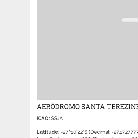
AERÓDROMO SANTA TEREZIN
ICAO:
SSJA
Latitude:
-27º10’22”S (Decimal: -27.172777