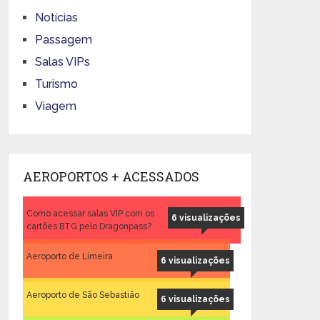
Notícias
Passagem
Salas VIPs
Turismo
Viagem
AEROPORTOS + ACESSADOS
Como acessar salas VIP com os
6 visualizações
cartões BTG pelo Dragonpass?
Aeroporto de Limeira
6 visualizações
Aeroporto de São Sebastião
6 visualizações