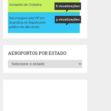
Aeroporto de Cristalina
6 visualizações
Itaú inaugura sala VIP em
5 visualizações
Guarulhos na disputa pelo
público de alta renda
AEROPORTOS POR ESTADO
Aeroportos
por
Estado