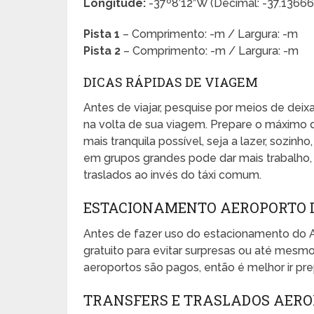
Longitude:
-37º8’12”W (Decimal: -37.136
Pista 1
– Comprimento: -m / Largura: -m
Pista 2
– Comprimento: -m / Largura: -m
DICAS RÁPIDAS DE VIAGEM
Antes de viajar, pesquise por meios de dei
na volta de sua viagem. Prepare o máximo 
mais tranquila possível, seja a lazer, sozinho
em grupos grandes pode dar mais trabalho, e
traslados ao invés do táxi comum.
ESTACIONAMENTO AEROPORTO 
Antes de fazer uso do estacionamento do 
gratuito para evitar surpresas ou até mes
aeroportos são pagos, então é melhor ir pr
TRANSFERS E TRASLADOS AER