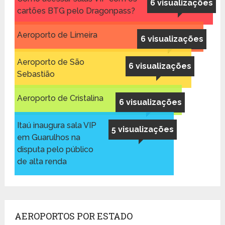
6 visualizações
cartões BTG pelo Dragonpass?
Aeroporto de Limeira
6 visualizações
Aeroporto de São
6 visualizações
Sebastião
Aeroporto de Cristalina
6 visualizações
Itaú inaugura sala VIP
5 visualizações
em Guarulhos na
disputa pelo público
de alta renda
AEROPORTOS POR ESTADO