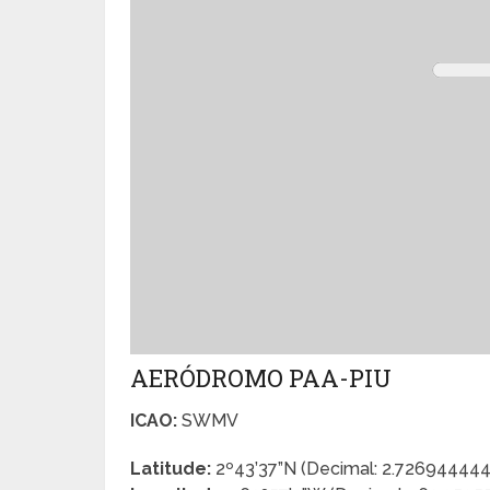
AERÓDROMO PAA-PIU
ICAO:
SWMV
Latitude:
2º43’37”N (Decimal: 2.72694444