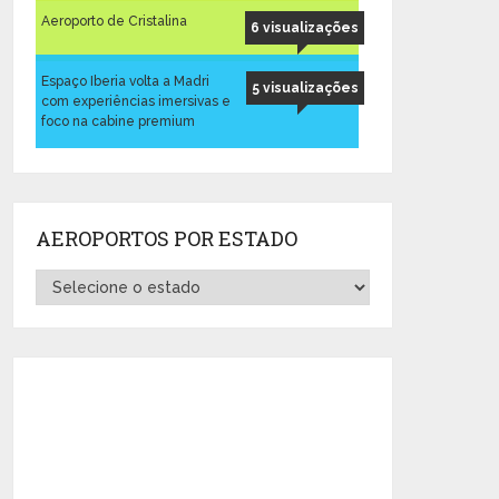
Aeroporto de Cristalina
6 visualizações
Espaço Iberia volta a Madri
5 visualizações
com experiências imersivas e
foco na cabine premium
AEROPORTOS POR ESTADO
Aeroportos
por
Estado