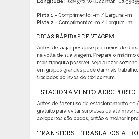
Longitude:
-62º57’2”W (Decimal: -62.9505
Pista 1
– Comprimento: -m / Largura: -m
Pista 2
– Comprimento: -m / Largura: -m
DICAS RÁPIDAS DE VIAGEM
Antes de viajar, pesquise por meios de dei
na volta de sua viagem. Prepare o máximo 
mais tranquila possível, seja a lazer, sozinho
em grupos grandes pode dar mais trabalho, e
traslados ao invés do táxi comum.
ESTACIONAMENTO AEROPORTO D
Antes de fazer uso do estacionamento do 
gratuito para evitar surpresas ou até mes
aeroportos são pagos, então é melhor ir pr
TRANSFERS E TRASLADOS AERO