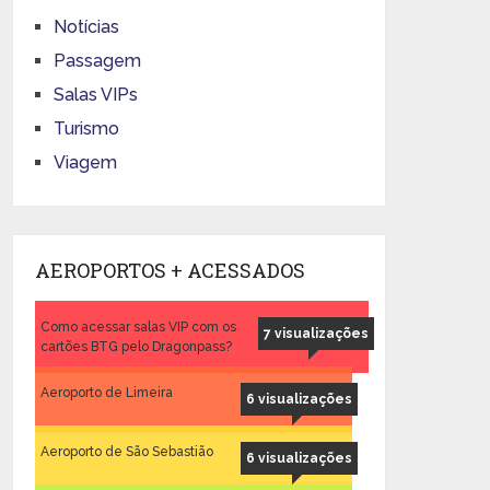
Notícias
Passagem
Salas VIPs
Turismo
Viagem
AEROPORTOS + ACESSADOS
Como acessar salas VIP com os
7 visualizações
cartões BTG pelo Dragonpass?
Aeroporto de Limeira
6 visualizações
Aeroporto de São Sebastião
6 visualizações