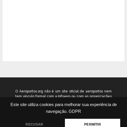
O Aeroportos.org não é um site oficial de aeroportos nem
tem vínculo formal com a Infraero ou com as organizações
que administram os aeroportos brasileiros. Ele funciona
Este site utiliza cookies para melhorar sua experiência de
como um guia independente de informação voltado ao
navegação.
GDPR
público geral. © 2026 aeroportos.org – Todos os direitos
reservados.
RECUSAR
PERMITIR