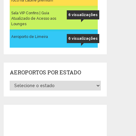
foco na cabine premium
Sala VIP Confins | Guia
6 visualizações
Atualizado de Acesso aos
Lounges
Aeroporto de Limeira
6 visualizações
AEROPORTOS POR ESTADO
Aeroportos
por
Estado