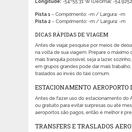
Longitude:
-54º55’31”W (Decimal: -54.925
Pista 1
– Comprimento: -m / Largura: -m
Pista 2
– Comprimento: -m / Largura: -m
DICAS RÁPIDAS DE VIAGEM
Antes de viajar, pesquise por meios de dei
na volta de sua viagem. Prepare o máximo 
mais tranquila possível, seja a lazer, sozinho
em grupos grandes pode dar mais trabalho, e
traslados ao invés do táxi comum.
ESTACIONAMENTO AEROPORTO D
Antes de fazer uso do estacionamento do 
ou gratuito para evitar surpresas ou até 
aeroportos são pagos, então é melhor ir pr
TRANSFERS E TRASLADOS AERO