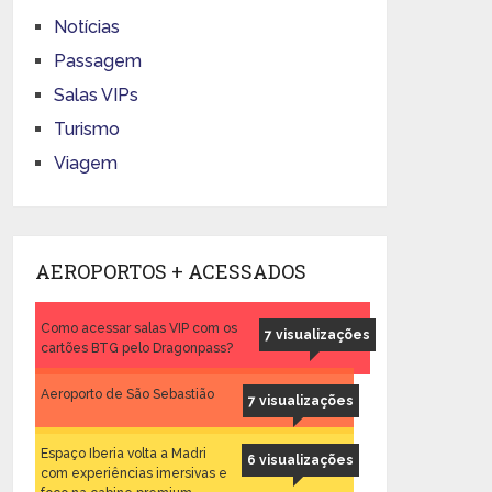
Notícias
Passagem
Salas VIPs
Turismo
Viagem
AEROPORTOS + ACESSADOS
Como acessar salas VIP com os
7 visualizações
cartões BTG pelo Dragonpass?
Aeroporto de São Sebastião
7 visualizações
Espaço Iberia volta a Madri
6 visualizações
com experiências imersivas e