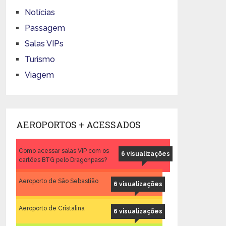
Notícias
Passagem
Salas VIPs
Turismo
Viagem
AEROPORTOS + ACESSADOS
Como acessar salas VIP com os
6 visualizações
cartões BTG pelo Dragonpass?
Aeroporto de São Sebastião
6 visualizações
Aeroporto de Cristalina
6 visualizações