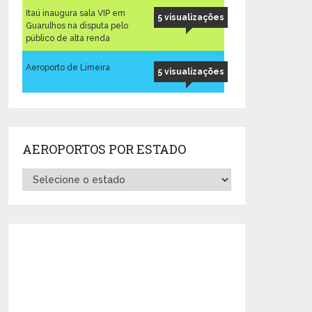
Itaú inaugura sala VIP em
5 visualizações
Guarulhos na disputa pelo
público de alta renda
Aeroporto de Limeira
5 visualizações
AEROPORTOS POR ESTADO
Aeroportos
por
Estado