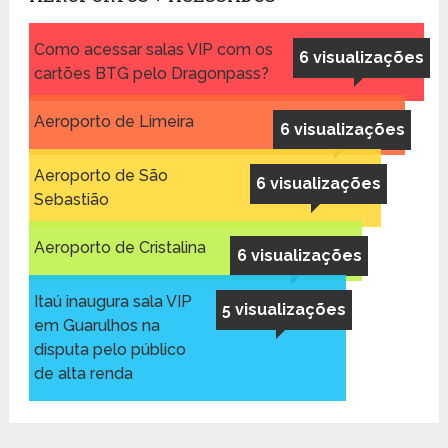
Como acessar salas VIP com os
6 visualizações
cartões BTG pelo Dragonpass?
Aeroporto de Limeira
6 visualizações
Aeroporto de São
6 visualizações
Sebastião
Aeroporto de Cristalina
6 visualizações
Itaú inaugura sala VIP
5 visualizações
em Guarulhos na
disputa pelo público
de alta renda