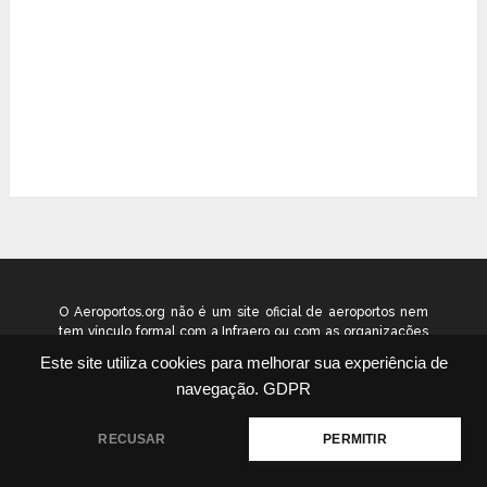
O Aeroportos.org não é um site oficial de aeroportos nem
tem vínculo formal com a Infraero ou com as organizações
que administram os aeroportos brasileiros. Ele funciona
Este site utiliza cookies para melhorar sua experiência de
como um guia independente de informação voltado ao
navegação.
GDPR
público geral. © 2026 aeroportos.org – Todos os direitos
reservados.
RECUSAR
PERMITIR
Quem Somos
Contato
Termos
Política
|
|
|