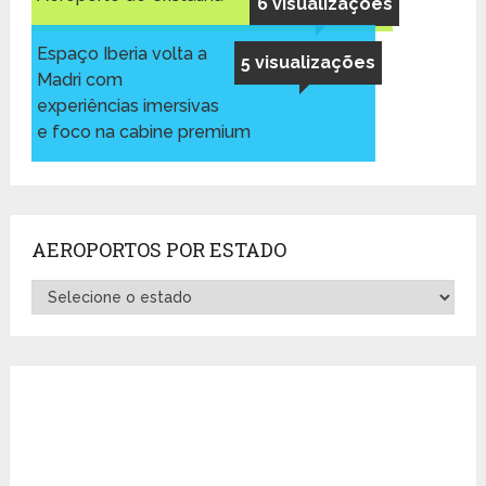
6 visualizações
Espaço Iberia volta a
5 visualizações
Madri com
experiências imersivas
e foco na cabine premium
AEROPORTOS POR ESTADO
Aeroportos
por
Estado