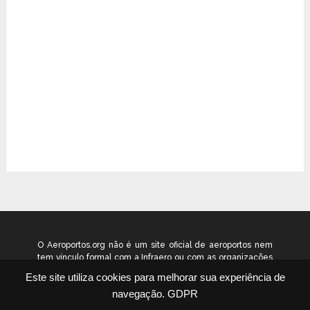
O Aeroportos.org não é um site oficial de aeroportos nem
tem vínculo formal com a Infraero ou com as organizações
que administram os aeroportos brasileiros. Ele funciona
Este site utiliza cookies para melhorar sua experiência de
como um guia independente de informação voltado ao
navegação.
GDPR
público geral. © 2026 aeroportos.org – Todos os direitos
reservados.