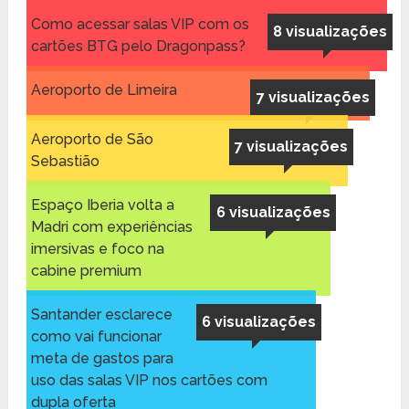
Como acessar salas VIP com os
8 visualizações
cartões BTG pelo Dragonpass?
Aeroporto de Limeira
7 visualizações
Aeroporto de São
7 visualizações
Sebastião
Espaço Iberia volta a
6 visualizações
Madri com experiências
imersivas e foco na
cabine premium
Santander esclarece
6 visualizações
como vai funcionar
meta de gastos para
uso das salas VIP nos cartões com
dupla oferta