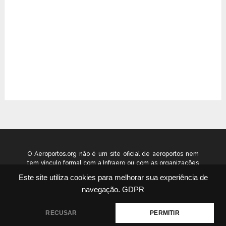
O Aeroportos.org não é um site oficial de aeroportos nem
tem vínculo formal com a Infraero ou com as organizações
que administram os aeroportos brasileiros. Ele funciona
Este site utiliza cookies para melhorar sua experiência de
como um guia independente de informação voltado ao
navegação.
GDPR
público geral. © 2026 aeroportos.org – Todos os direitos
reservados.
RECUSAR
PERMITIR