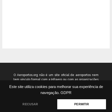
O Aeroportos.org não é um site oficial de aeroportos nem
tem vínculo formal com a Infraero ou com as organizações
que administram os aeroportos brasileiros. Ele funciona
Este site utiliza cookies para melhorar sua experiência de
como um guia independente de informação voltado ao
navegação.
GDPR
público geral. © 2026 aeroportos.org – Todos os direitos
reservados.
RECUSAR
PERMITIR
Quem Somos
Contato
Termos
Política
|
|
|