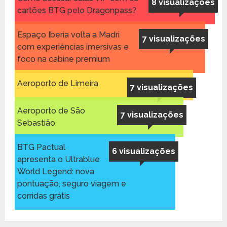
8 visualizações
cartões BTG pelo Dragonpass?
Espaço Iberia volta a Madri
7 visualizações
com experiências imersivas e
foco na cabine premium
Aeroporto de Limeira
7 visualizações
Aeroporto de São
7 visualizações
Sebastião
BTG Pactual
6 visualizações
apresenta o Ultrablue
World Legend: nova
pontuação, seguro viagem e
corridas grátis