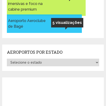
imersivas e foco na
cabine premium
Aeroporto Aeroclube
5 visualizações
de Bagé
AEROPORTOS POR ESTADO
Aeroportos
por
Estado