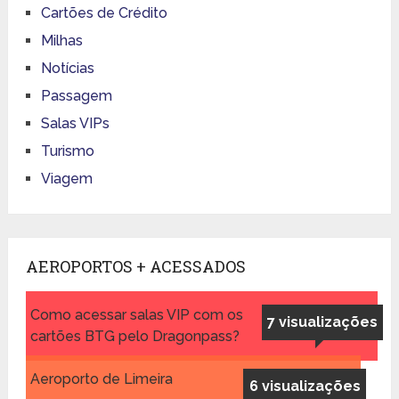
Cartões de Crédito
Milhas
Notícias
Passagem
Salas VIPs
Turismo
Viagem
AEROPORTOS + ACESSADOS
Como acessar salas VIP com os
7 visualizações
cartões BTG pelo Dragonpass?
Aeroporto de Limeira
6 visualizações