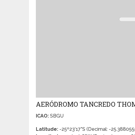
AERÓDROMO TANCREDO THOM
ICAO:
SBGU
Latitude:
-25º23’17”S (Decimal: -25.38805