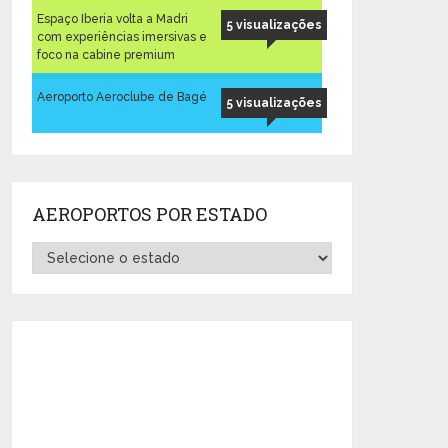
Espaço Iberia volta a Madri
5 visualizações
com experiências imersivas e
foco na cabine premium
Aeroporto Aeroclube de Bagé
5 visualizações
AEROPORTOS POR ESTADO
Aeroportos
por
Estado