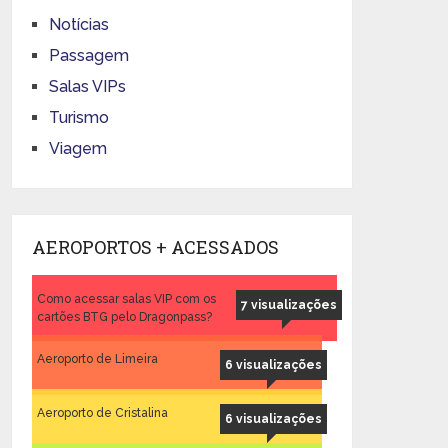
Notícias
Passagem
Salas VIPs
Turismo
Viagem
AEROPORTOS + ACESSADOS
Como acessar salas VIP com os
7 visualizações
cartões BTG pelo Dragonpass?
Aeroporto de Limeira
6 visualizações
Aeroporto de Cristalina
6 visualizações