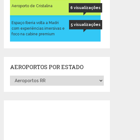
Aeroporto de Cristalina
6 visualizações
Espaço Iberia volta a Madri
5 visualizações
com experiências imersivas e
foco na cabine premium
AEROPORTOS POR ESTADO
Aeroportos
por
Estado