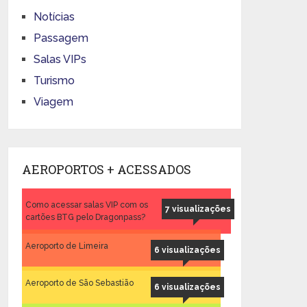
Notícias
Passagem
Salas VIPs
Turismo
Viagem
AEROPORTOS + ACESSADOS
Como acessar salas VIP com os
7 visualizações
cartões BTG pelo Dragonpass?
Aeroporto de Limeira
6 visualizações
Aeroporto de São Sebastião
6 visualizações